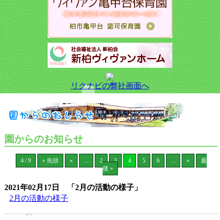
リクナビの弊社画面へ
園からのお知らせ
4 / 9
« 先頭
«
...
2
3
4
5
6
...
»
最
後 »
2021年02月17日
「2月の活動の様子」
2月の活動の様子